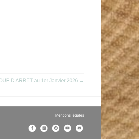
OUP D ARRET au 1er Janvier 2026 →
Mentions légales
F
L
P
Y
E
a
i
i
o
m