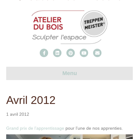
F
L
P
Y
E
a
i
i
o
m
c
n
n
u
a
Menu
e
k
t
t
i
b
e
e
u
l
Avril 2012
o
d
r
b
o
i
e
e
k
n
s
1 avril 2012
t
Grand prix de l’apprentissage
pour l’une de nos apprenties.