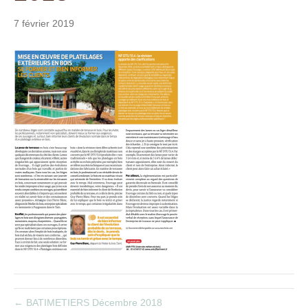
t
7 février 2019
← BATIMETIERS Décembre 2018