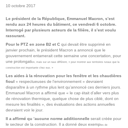
10 octobre 2017
Le président de la République, Emmanuel Macron, s’est
rendu aux 24 heures du bâtiment, ce vendredi 6 octobre.
Interrogé par plusieurs acteurs de la filière, il s’est voulu
rassurant.
Pour le PTZ en zone B2 et C
qui devait être supprimé en
janvier prochain, le président Macron a annoncé que le
gouvernement entamerait cette semaine une concertation, pour
une prolongati
on, mais sur un taux différent, « pour montrer aux territoires ruraux que la
construction est importante chez eux. »
Les aides à la rénovation pour les fenêtre et les chaudières
fioul
« respectueuses de l’environnement » devraient
disparaître à un rythme plus lent qu’annoncé ces derniers jours.
Emmanuel Macron a affirmé que « le cap était d’aller vers plus
de rénovation thermique, quelque chose de plus ciblé, dont on
mesure les finalités », des évaluations des actions annuelles
devraient voir le jour.
Il a affirmé qu ‘aucune norme additionnelle
serait créée pour
le secteur de la construction. Il a donné deux exemp
les de