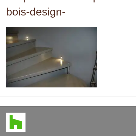
t
bois-design-