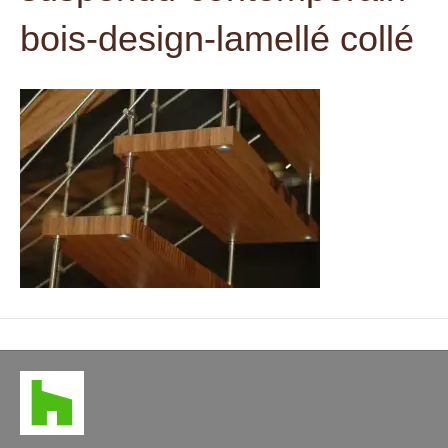
t
bois-design-lamellé collé