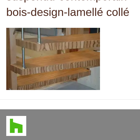
t
bois-design-lamellé collé