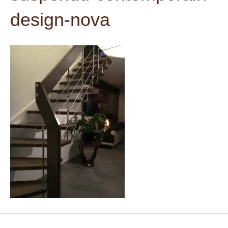
t
design-nova