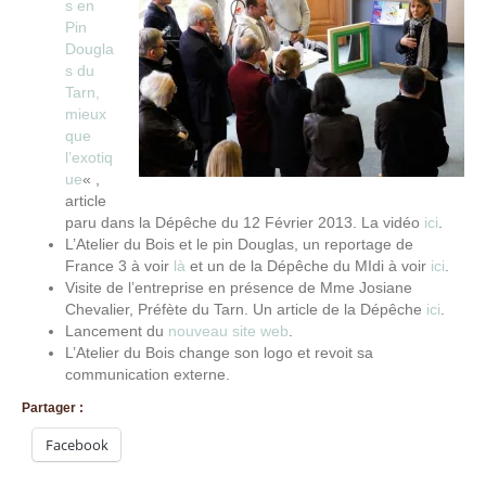
s en
Pin
Dougla
s du
Tarn,
mieux
que
l’exotiq
ue
« ,
article
paru dans la Dépêche du 12 Février 2013. La vidéo
ici
.
L’Atelier du Bois et le pin Douglas, un reportage de
France 3 à voir
là
et un de la Dépêche du MIdi à voir
ici
.
Visite de l’entreprise en présence de Mme Josiane
Chevalier, Préfète du Tarn. Un article de la Dépêche
ici
.
Lancement du
nouveau site web
.
L’Atelier du Bois change son logo et revoit sa
communication externe.
Partager :
Facebook