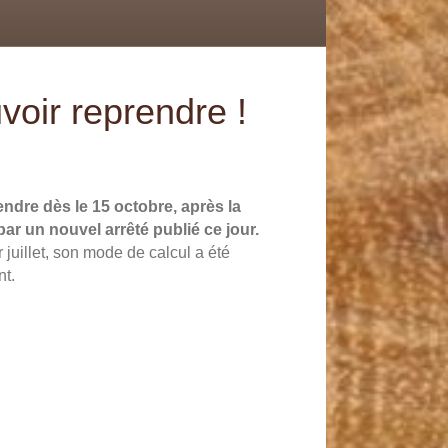
b
e
e
u
l
o
d
r
b
o
i
e
e
k
n
s
oir reprendre !
t
ndre dès le 15 octobre, après la
ar un nouvel arrêté publié ce jour.
 juillet, son mode de calcul a été
nt.