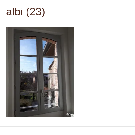
t
albi (23)