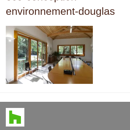
t
environnement-douglas