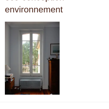
t
environnement