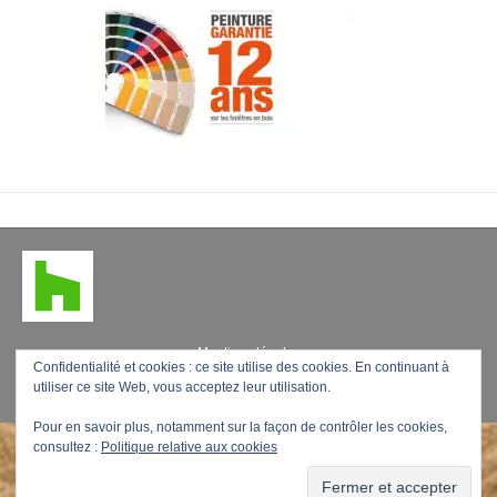
t
Mentions légales
Confidentialité et cookies : ce site utilise des cookies. En continuant à
utiliser ce site Web, vous acceptez leur utilisation.
F
L
P
Y
E
a
i
i
o
m
Pour en savoir plus, notamment sur la façon de contrôler les cookies,
consultez :
Politique relative aux cookies
c
n
n
u
a
e
k
t
t
i