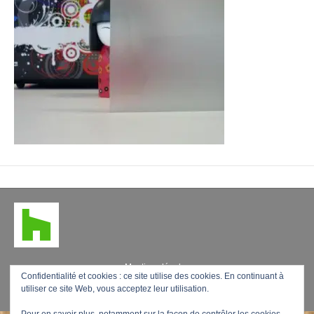
t
Mentions légales
Confidentialité et cookies : ce site utilise des cookies. En continuant à
utiliser ce site Web, vous acceptez leur utilisation.
F
L
P
Y
E
a
i
i
o
m