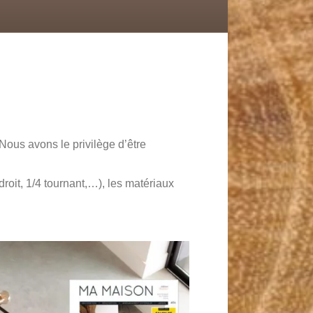
b
e
e
u
l
o
d
r
b
o
i
e
e
k
n
s
t
ous avons le privilège d’être
droit, 1/4 tournant,…), les matériaux