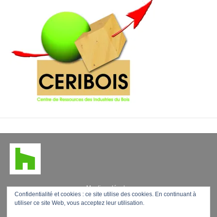
t
Mentions légales
Confidentialité et cookies : ce site utilise des cookies. En continuant à
utiliser ce site Web, vous acceptez leur utilisation.
F
L
P
Y
E