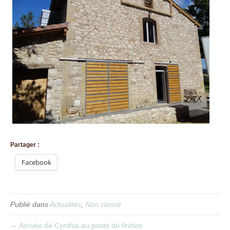
Partager :
Facebook
Publié dans
Actualités
,
Non classé
← Arrivée de Cynthia au poste de finition