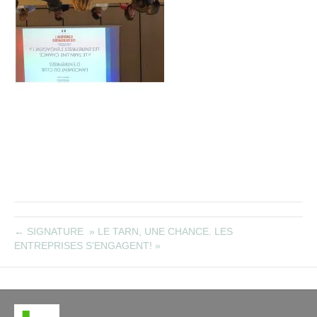
← SIGNATURE » LE TARN, UNE CHANCE. LES
ENTREPRISES S’ENGAGENT! »