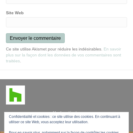
Site Web
Ce site utilise Akismet pour réduire les indésirables.
En savoir
plus sur la façon dont les données de vos commentaires sont
traitées
.
Mentions légales
Confidentialité et cookies : ce site utilise des cookies. En continuant à
utiliser ce site Web, vous acceptez leur utilisation.
F
L
P
Y
E
a
i
i
o
m
Pour en savoir plus, notamment sur la façon de contrôler les cookies,