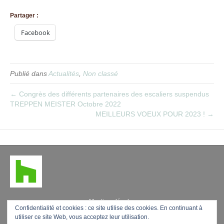
Partager :
Facebook
Publié dans
Actualités
,
Non classé
← Congrès des différents partenaires des escaliers suspendus
TREPPEN MEISTER Octobre 2022
MEILLEURS VOEUX POUR 2023 ! →
Mentions légales
Confidentialité et cookies : ce site utilise des cookies. En continuant à
utiliser ce site Web, vous acceptez leur utilisation.
F
L
P
Y
E