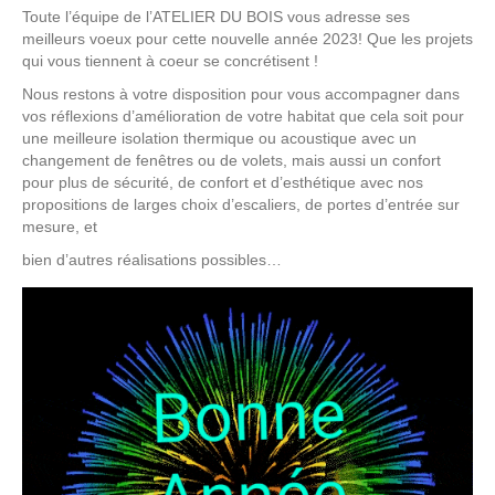
Toute l’équipe de l’ATELIER DU BOIS vous adresse ses
meilleurs voeux pour cette nouvelle année 2023! Que les projets
qui vous tiennent à coeur se concrétisent !
Nous restons à votre disposition pour vous accompagner dans
vos réflexions d’amélioration de votre habitat que cela soit pour
une meilleure isolation thermique ou acoustique avec un
changement de fenêtres ou de volets, mais aussi un confort
pour plus de sécurité, de confort et d’esthétique avec nos
propositions de larges choix d’escaliers, de portes d’entrée sur
mesure, et
bien d’autres réalisations possibles…