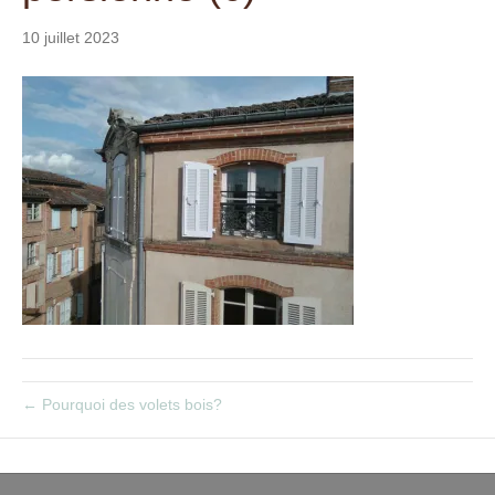
t
10 juillet 2023
← Pourquoi des volets bois?